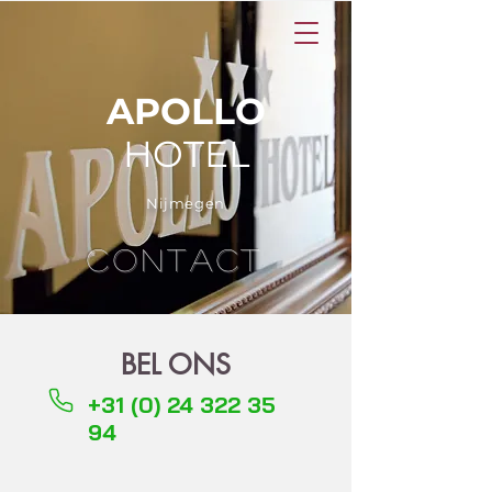
APOLLO
HOTEL
Nijmegen
contact
BEL ONS
+31 (0) 24 322 35
94